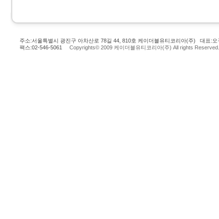
주소:서울특별시 광진구 아차산로 78길 44, 810호 케이더블유티코리아(주) 대표:오규
팩스:02-546-5061
Copyrights© 2009 케이더블유티코리아(주) All rights Reserved