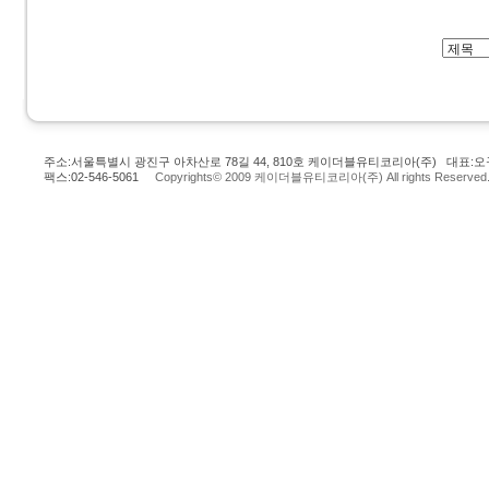
주소:서울특별시 광진구 아차산로 78길 44, 810호 케이더블유티코리아(주) 대표:오규
팩스:02-546-5061
Copyrights© 2009 케이더블유티코리아(주) All rights Reserved